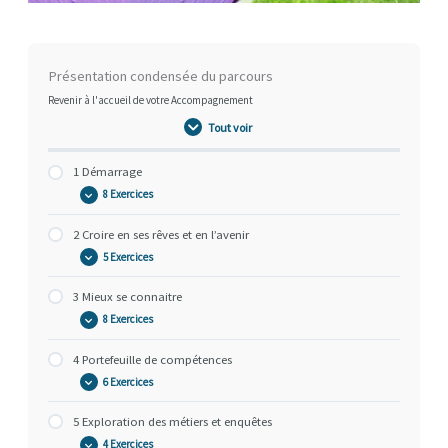
1
2
3
4
5
6
Déplier
Déplier
Déplier
Déplier
Déplier
Déplier
Chemins
Démarrage
Croire
Mieux
Portefeuille
Exploration
Formulation
Présentation condensée du parcours
en
se
de
des
projet
ses
connaitre
compétences
métiers
et
Revenir à l'accueil de votre Accompagnement
rêves
et
plan
et
enquêtes
d’actions
en
Tout voir
l’avenir
1 Démarrage
8 Exercices
2 Croire en ses rêves et en l’avenir
5 Exercices
3 Mieux se connaitre
8 Exercices
4 Portefeuille de compétences
6 Exercices
5 Exploration des métiers et enquêtes
4 Exercices