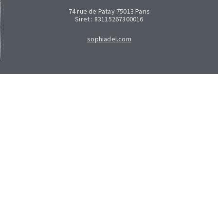
74 rue de Patay 75013 Paris
Siret : 83115267300016
sophiadel.com